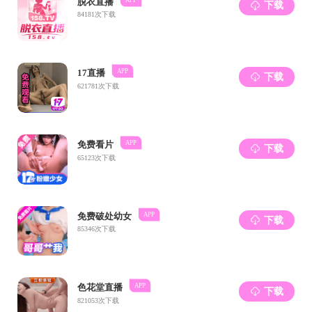
在跑道上，
师在教工女子1